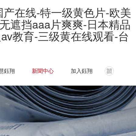
国产在线-特一级黄色片-欧美
无遮挡aaa片爽爽-日本精品
av教育-三级黄在线观看-台
慧鈺翔
新聞中心
加入鈺翔