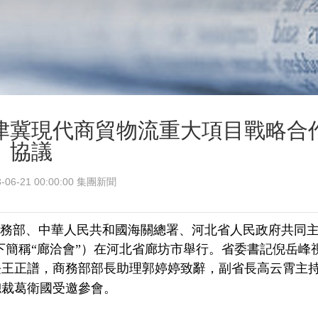
津冀現代商貿物流重大項目戰略合
協議
-06-21 00:00:00 集團新聞
商務部、中華人民共和國海關總署、河北省人民政府共同
以下簡稱“廊洽會”）在河北省廊坊市舉行。省委書記倪岳峰
長王正譜，商務部部長助理郭婷婷致辭，副省長高云霄主
總裁葛衛國受邀參會。