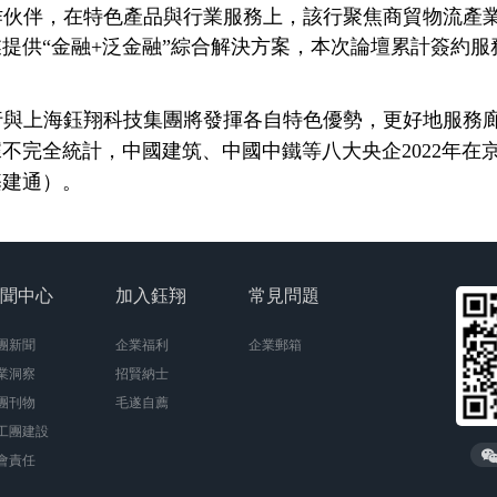
作伙伴，在特色產品與行業服務上，該行聚焦商貿物流產
業提供
“金融+泛金融”綜合解決方案，本次論壇累計簽約服
行與上海鈺翔科技集團將發揮各自特色優勢，更好地服務
據不完全統計，中國建筑、中國中鐵等八大央企
2022年在
基建通）。
聞中心
加入鈺翔
常見問題
團新聞
企業福利
企業郵箱
業洞察
招賢納士
團刊物
毛遂自薦
工團建設
會責任