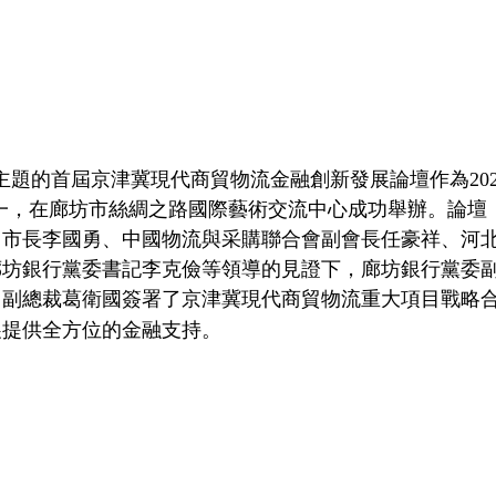
為主題的首屆京津冀現代商貿物流金融創新發展論壇作為202
一，在廊坊市絲綢之路國際藝術交流中心成功舉辦。論壇
、市長李國勇、中國物流與采購聯合會副會長任豪祥、河
廊坊銀行黨委書記李克儉等領導的見證下，廊坊銀行黨委
、副總裁葛衛國簽署了京津冀現代商貿物流重大項目戰略
展提供全方位的金融支持。