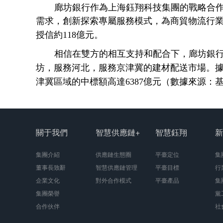
廊坊銀行作為上海鈺翔科技集團的戰略合
需求，創新探索專屬服務模式，為商貿物流行
授信約118億元。
相信在雙方的相互支持和配合下，廊坊銀
坊，服務河北，服務京津冀的建材配送市場。
津冀區域的中標額高達6387億元（數據來源：
關于我們
智慧供應鏈+
智慧鈺翔
新
集團介紹
供應鏈生態圈
平臺定位
集
董事長致辭
智慧供應鏈管理
平臺目標
行
企業文化
對外合作模式
平臺產品
集
集團榮譽
黨
合作伙伴
社