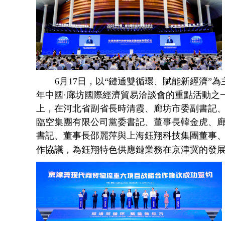
6月17日，以“鏈通雙循環、賦能新經濟”
年中國·廊坊國際經濟貿易洽談會的重點活動之
上，在河北省副省長時清霞、廊坊市委副書記
臨空集團有限公司黨委書記、董事長韓金虎、
書記、董事長邵麗萍與上海鈺翔科技集團董事
作協議，為鈺翔特色供應鏈業務在京津冀的發