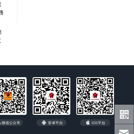
業
務
廊
京